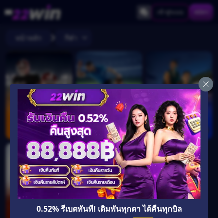
เข้าสู่ระบบ
สมัคร
หน้าหลัก
กีฬา
0.52% รีเบตทันที! เดิมพันทุกตา ได้คืนทุกบิล