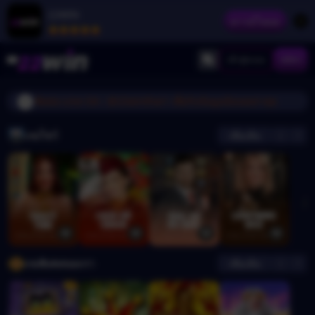
22WIN
ดาวน์โหลด
เข้าสู่ระบบ
สมัคร
ติดต่อ Line OA : @22winthai1 เพื่อรับข้อมูลอัปเดตล่าสุด
เกมโชว์
เพิ่มเติม
Crazy Time
Cash or Crash
Deal or No Deal
Lightning Dice
เกมพิเศษของเรา
เพิ่มเติม