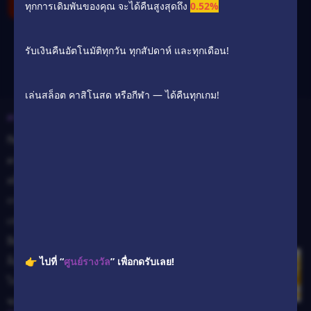
ทุกการเดิมพันของคุณ จะได้คืนสูงสุดถึง
0.52%
รับเงินคืนอัตโนมัติทุกวัน ทุกสัปดาห์ และทุกเดือน!
กำลังแสดง 5 จาก 5 เกม
เล่นสล็อต คาสิโนสด หรือกีฬา — ได้คืนทุกเกม!
ความบันเทิง
ข้อมูล
กีฬา
เกี่ยวกับเรา
คาสิโนสด
คำถามที่พบบ่อย
สล็อต
ติดต่อเรา
การ์ด
ข้อตกลงและเงื่อนไข
เกมส์ยิงปลา
นโยบายความเป็นส่วนตัว
อีสปอร์ต
การเล่นพนันอย่างมีความรับผิดชอบ
ล็อตเตอรี่
นโยบายตัดการเชื่อมต่อ
👉 ไปที่ “
ศูนย์รางวัล
” เพื่อกดรับเลย!
ไก่ชน
พันธมิตร
ชนะทันที
09H:27M:54S