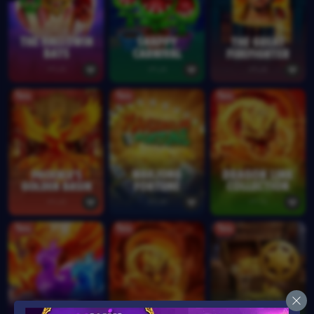
ร้อน
ร้อน
ร้อน
ร้อน
ร้อน
ร้อน