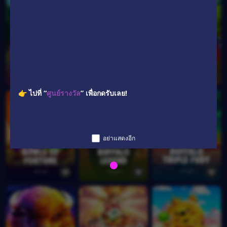
👉 ไปที่ “
ศูนย์รางวัล
” เพื่อกดรับเลย!
อย่าแสดงอีก