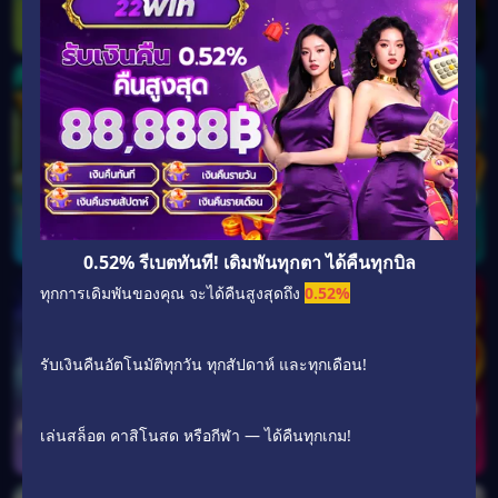
0.52% รีเบตทันที! เดิมพันทุกตา ได้คืนทุกบิล
ทุกการเดิมพันของคุณ จะได้คืนสูงสุดถึง
0.52%
รับเงินคืนอัตโนมัติทุกวัน ทุกสัปดาห์ และทุกเดือน!
เล่นสล็อต คาสิโนสด หรือกีฬา — ได้คืนทุกเกม!