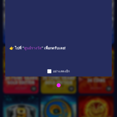
👉 ไปที่ “
ศูนย์รางวัล
” เพื่อกดรับเลย!
อย่าแสดงอีก