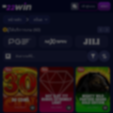
เข้าสู่ระบบ
สมัคร
หน้าหลัก
สล็อต
ผู้ให้บริการเกม (60)
ร้อน
ร้อน
ร้อน