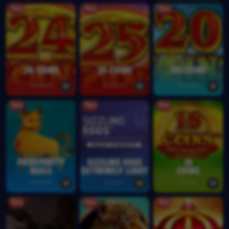
ร้อน
ร้อน
ร้อน
ร้อน
ร้อน
ร้อน
ร้อน
ร้อน
ร้อน