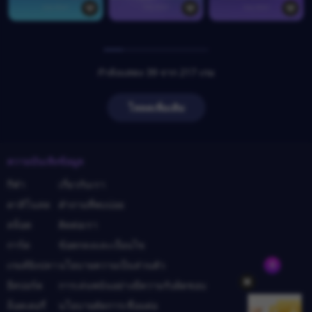
กำลังแสดง 39 จาก 217 เกม
โหลดเพิ่มเติม
ความบันเทิง
ข้อมูล
กีฬา
เกี่ยวกับเรา
คาสิโนสด
คำถามที่พบบ่อย
สล็อต
ติดต่อเรา
การ์ด
ข้อตกลงและเงื่อนไข
เกมส์ยิงปลา
นโยบายความเป็นส่วนตัว
อีสปอร์ต
การเล่นพนันอย่างมีความรับผิดชอบ
ล็อตเตอรี่
นโยบายตัดการเชื่อมต่อ