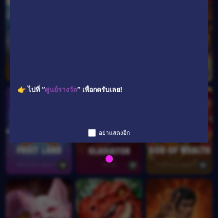
👉 ไปที่ “
ศูนย์รางวัล
” เพื่อกดรับเลย!
อย่าแสดงอีก