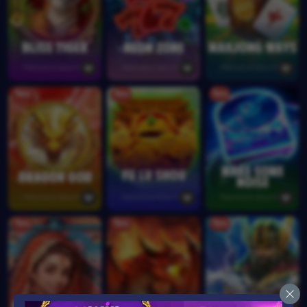
ร้อน
ร้อน
ร้อน
ร้อน
ร้อน
ร้อน