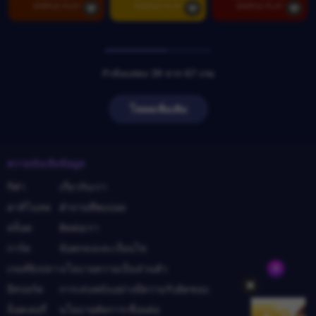
กำลังแสดง 39 จาก 67 เกม
โหลดเพิ่มเติม
ความบันเทิง
ข้อมูล
กีฬา
เกี่ยวกับเรา
คาสิโนสด
คำถามที่พบบ่อย
สล็อต
ติดต่อเรา
การ์ด
ข้อตกลงและเงื่อนไข
เกมส์ยิงปลา
นโยบายความเป็นส่วนตัว
อีสปอร์ต
การเล่นพนันอย่างมีความรับผิดชอบ
ล็อตเตอรี่
นโยบายตัดการเชื่อมต่อ