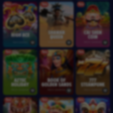
ร้อน
ร้อน
ร้อน
ร้อน
ร้อน
ร้อน
ร้อน
ร้อน
ร้อน