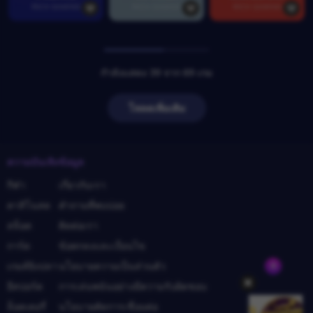
กำลังแสดง 39 จาก 69 เกม
โหลดเพิ่มเติม
ความบันเทิง
ข้อมูล
กีฬา
เกี่ยวกับเรา
คาสิโนสด
คำถามที่พบบ่อย
สล็อต
ติดต่อเรา
การ์ด
ข้อตกลงและเงื่อนไข
เกมส์ยิงปลา
นโยบายความเป็นส่วนตัว
อีสปอร์ต
การเล่นพนันอย่างมีความรับผิดชอบ
ล็อตเตอรี่
นโยบายตัดการเชื่อมต่อ