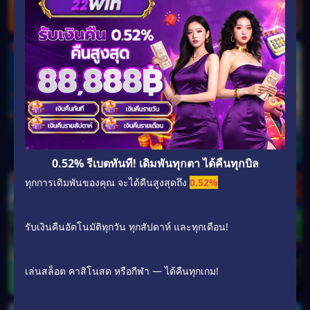
ร้อน
ร้อน
ร้อน
0.52% รีเบตทันที! เดิมพันทุกตา ได้คืนทุกบิล
ร้อน
ทุกการเดิมพันของคุณ จะได้คืนสูงสุดถึง
0.52%
รับเงินคืนอัตโนมัติทุกวัน ทุกสัปดาห์ และทุกเดือน!
เล่นสล็อต คาสิโนสด หรือกีฬา — ได้คืนทุกเกม!