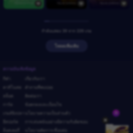
กำลังแสดง 39 จาก 339 เกม
โหลดเพิ่มเติม
ความบันเทิง
ข้อมูล
กีฬา
เกี่ยวกับเรา
คาสิโนสด
คำถามที่พบบ่อย
สล็อต
ติดต่อเรา
การ์ด
ข้อตกลงและเงื่อนไข
เกมส์ยิงปลา
นโยบายความเป็นส่วนตัว
อีสปอร์ต
การเล่นพนันอย่างมีความรับผิดชอบ
ล็อตเตอรี่
นโยบายตัดการเชื่อมต่อ