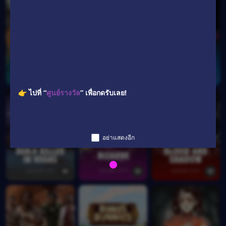
👉 ไปที่ “
ศูนย์รางวัล
” เพื่อกดรับเลย!
อย่าแสดงอีก