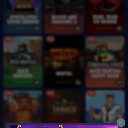
ร้อน
ร้อน
ร้อน
ร้อน
ร้อน
ร้อน