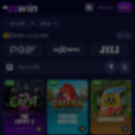
เข้าสู่ระบบ
สมัคร
หน้าหลัก
สล็อต
ผู้ให้บริการเกม (60)
ใหม่
ใหม่
ใหม่