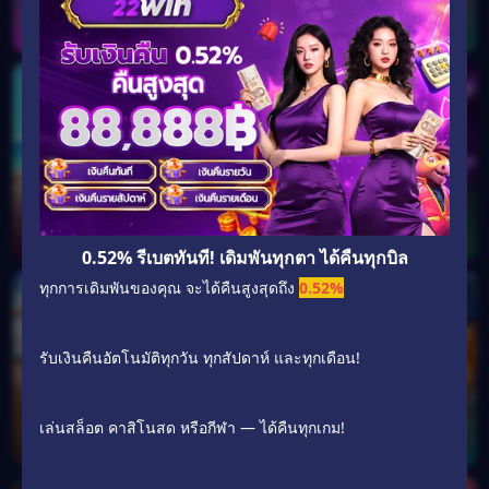
0.52% รีเบตทันที! เดิมพันทุกตา ได้คืนทุกบิล
ทุกการเดิมพันของคุณ จะได้คืนสูงสุดถึง
0.52%
รับเงินคืนอัตโนมัติทุกวัน ทุกสัปดาห์ และทุกเดือน!
เล่นสล็อต คาสิโนสด หรือกีฬา — ได้คืนทุกเกม!