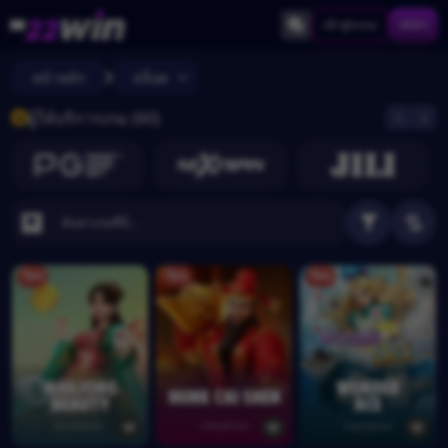
เข้าสู่ระบบ
สมัคร
หน้าหลัก
สล็อต
ผู้ให้บริการเกม (60)
ร้อน
ร้อน
ร้อน