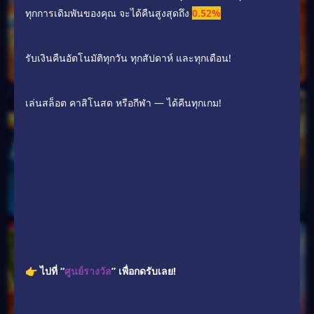
ทุกการเดิมพันของคุณ จะได้คืนสูงสุดถึง
0.52%
รับเงินคืนอัตโนมัติทุกวัน ทุกสัปดาห์ และทุกเดือน!
เล่นสล็อต คาสิโนสด หรือกีฬา — ได้คืนทุกเกม!
👉 ไปที่ “
ศูนย์รางวัล
” เพื่อกดรับเลย!