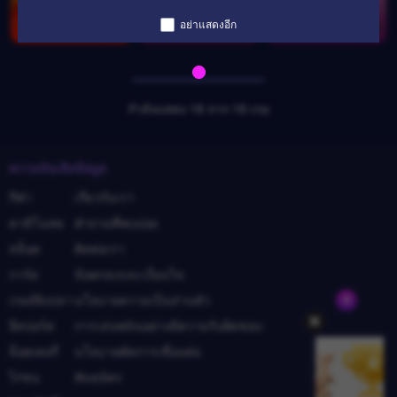
อย่าแสดงอีก
กำลังแสดง 18 จาก 18 เกม
ความบันเทิง
ข้อมูล
กีฬา
เกี่ยวกับเรา
คาสิโนสด
คำถามที่พบบ่อย
สล็อต
ติดต่อเรา
การ์ด
ข้อตกลงและเงื่อนไข
เกมส์ยิงปลา
นโยบายความเป็นส่วนตัว
อีสปอร์ต
การเล่นพนันอย่างมีความรับผิดชอบ
ล็อตเตอรี่
นโยบายตัดการเชื่อมต่อ
ไก่ชน
พันธมิตร