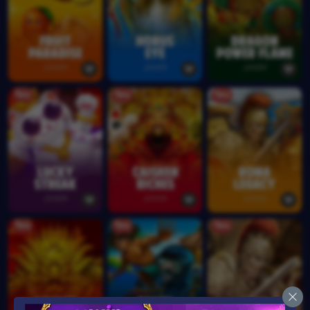
ร้อน
ร้อน
ร้อน
ร้อน
ร้อน
ร้อน