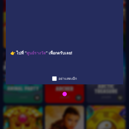
👉 ไปที่ “
ศูนย์รางวัล
” เพื่อกดรับเลย!
อย่าแสดงอีก