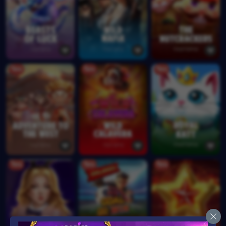
ร้อน
ร้อน
ร้อน
ร้อน
ร้อน
ร้อน