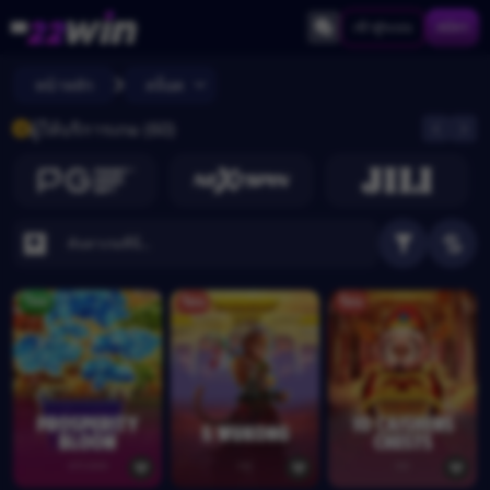
เข้าสู่ระบบ
สมัคร
หน้าหลัก
สล็อต
ผู้ให้บริการเกม (60)
ใหม่
ร้อน
ร้อน