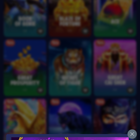
ร้อน
ร้อน
ร้อน
ร้อน
ร้อน
ร้อน