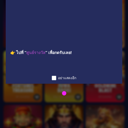
👉 ไปที่ “
ศูนย์รางวัล
” เพื่อกดรับเลย!
อย่าแสดงอีก