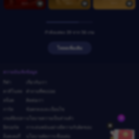
กำลังแสดง 39 จาก 56 เกม
โหลดเพิ่มเติม
ความบันเทิง
ข้อมูล
กีฬา
เกี่ยวกับเรา
คาสิโนสด
คำถามที่พบบ่อย
สล็อต
ติดต่อเรา
การ์ด
ข้อตกลงและเงื่อนไข
เกมส์ยิงปลา
นโยบายความเป็นส่วนตัว
อีสปอร์ต
การเล่นพนันอย่างมีความรับผิดชอบ
ล็อตเตอรี่
นโยบายตัดการเชื่อมต่อ