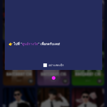
👉 ไปที่ “
ศูนย์รางวัล
” เพื่อกดรับเลย!
อย่าแสดงอีก