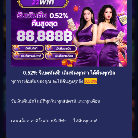
0.52% รีเบตทันที! เดิมพันทุกตา ได้คืนทุกบิล
ทุกการเดิมพันของคุณ จะได้คืนสูงสุดถึง
0.52%
รับเงินคืนอัตโนมัติทุกวัน ทุกสัปดาห์ และทุกเดือน!
เล่นสล็อต คาสิโนสด หรือกีฬา — ได้คืนทุกเกม!