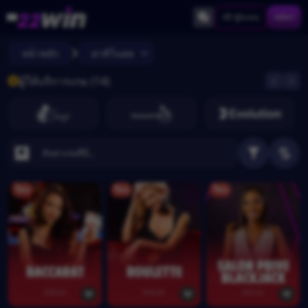
เข้าสู่ระบบ
สมัคร
หน้าหลัก
คาสิโนสด
ผู้ให้บริการเกม (14)
ร้อน
ร้อน
ร้อน