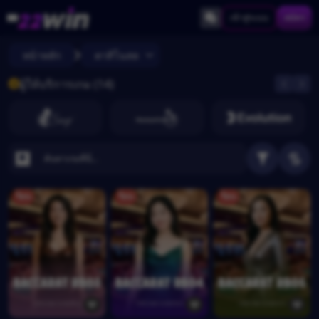
เข้าสู่ระบบ
สมัคร
หน้าหลัก
คาสิโนสด
ผู้ให้บริการเกม (14)
ร้อน
ร้อน
ร้อน