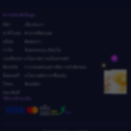
ความบันเทิง
ข้อมูล
กีฬา
เกี่ยวกับเรา
คาสิโนสด
คำถามที่พบบ่อย
สล็อต
ติดต่อเรา
การ์ด
ข้อตกลงและเงื่อนไข
เกมส์ยิงปลา
นโยบายความเป็นส่วนตัว
อีสปอร์ต
การเล่นพนันอย่างมีความรับผิดชอบ
ล็อตเตอรี่
นโยบายตัดการเชื่อมต่อ
ไก่ชน
พันธมิตร
ชนะทันที
08H:41M:58S
วิธีการชำระเงิน