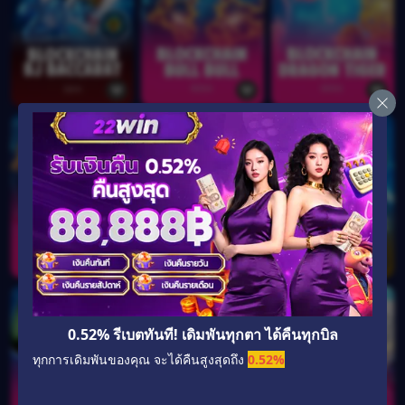
0.52% รีเบตทันที! เดิมพันทุกตา ได้คืนทุกบิล
ทุกการเดิมพันของคุณ จะได้คืนสูงสุดถึง
0.52%