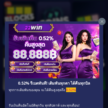
ร้อน
0.52% รีเบตทันที! เดิมพันทุกตา ได้คืนทุกบิล
ทุกการเดิมพันของคุณ จะได้คืนสูงสุดถึง
0.52%
รับเงินคืนอัตโนมัติทุกวัน ทุกสัปดาห์ และทุกเดือน!