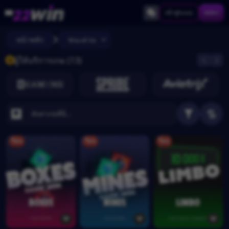
เข้าสู่ระบบ
สมัคร
หน้าหลัก
ชนะด่วน
ผู้ให้บริการเกม (13)
ร้อน
ร้อน
ร้อน