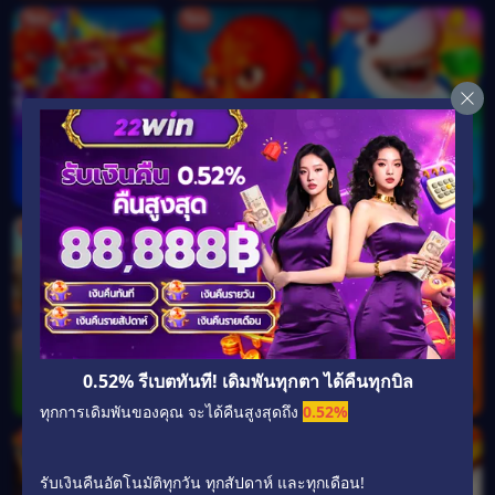
ร้อน
ร้อน
ร้อน
ร้อน
ร้อน
ร้อน
0.52% รีเบตทันที! เดิมพันทุกตา ได้คืนทุกบิล
ทุกการเดิมพันของคุณ จะได้คืนสูงสุดถึง
0.52%
ร้อน
ร้อน
ร้อน
รับเงินคืนอัตโนมัติทุกวัน ทุกสัปดาห์ และทุกเดือน!