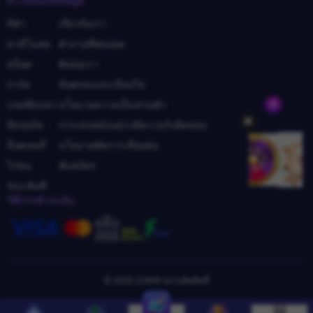
ความบันเทิง
ข้อมูล
กีฬา
เกี่ยวกับเรา
คาสิโนสด
คำถามที่พบบ่อย
สล็อต
ติดต่อเรา
การ์ด
ข้อตกลงและเงื่อนไข
เกมส์ยิงปลา
นโยบายความเป็นส่วนตัว
อีสปอร์ต
การเล่นพนันอย่างมีความรับผิดชอบ
ล็อตเตอรี่
นโยบายตัดการเชื่อมต่อ
ไก่ชน
พันธมิตร
ชนะทันที
10H:26M:09S
วิธีการชำระเงิน
© 2026 22WIN สงวนลิขสิทธิ์