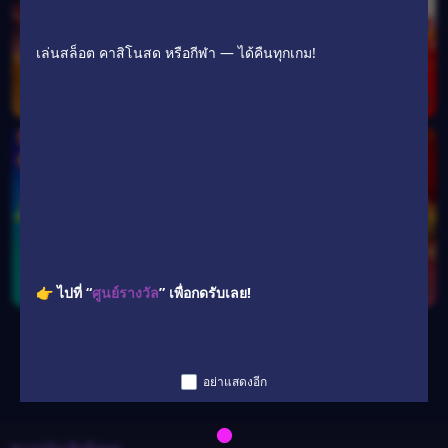
เล่นสล็อต คาสิโนสด หรือกีฬา — ได้คืนทุกเกม!
ร้อน
ร้อน
ร้อน
👉 ไปที่ “
ศูนย์รางวัล
” เพื่อกดรับเลย!
กำลังแสดง 15 จาก 15 เกม
อย่าแสดงอีก