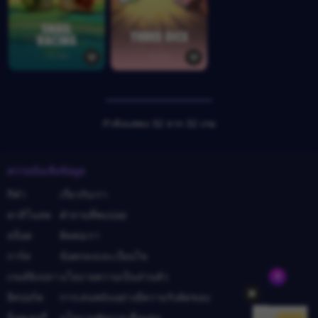
กำลังแสดง 32 จาก 32 เกม
ความบันเทิง
ข้อมูล
กีฬา
เกี่ยวกับเรา
คาสิโนสด
คำถามที่พบบ่อย
สล็อต
ติดต่อเรา
การ์ด
ข้อตกลงและเงื่อนไข
เกมส์ยิงปลา
นโยบายความเป็นส่วนตัว
อีสปอร์ต
การเล่นพนันอย่างมีความรับผิดชอบ
ล็อตเตอรี่
นโยบายตัดการเชื่อมต่อ