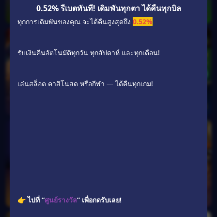
0.52% รีเบตทันที! เดิมพันทุกตา ได้คืนทุกบิล
ทุกการเดิมพันของคุณ จะได้คืนสูงสุดถึง
0.52%
รับเงินคืนอัตโนมัติทุกวัน ทุกสัปดาห์ และทุกเดือน!
เล่นสล็อต คาสิโนสด หรือกีฬา — ได้คืนทุกเกม!
👉 ไปที่ “
ศูนย์รางวัล
” เพื่อกดรับเลย!