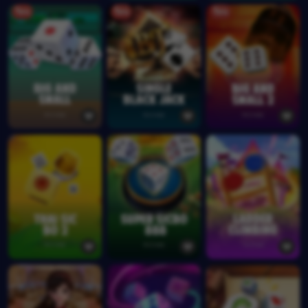
ร้อน
ร้อน
ร้อน