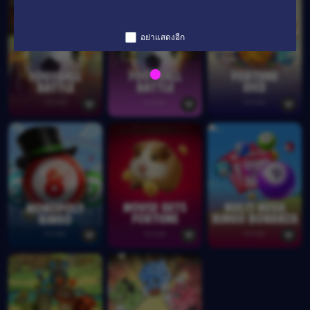
อย่าแสดงอีก