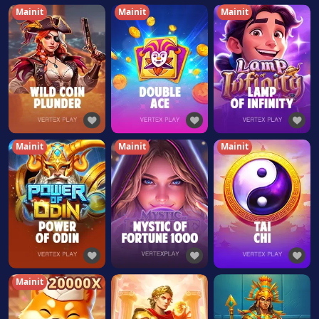
Mainit
Mainit
Mainit
Mainit
Mainit
Mainit
Mainit