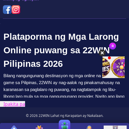
Plataporma ng Mga Larong
Online puwang sa 22WIN
Pilipinas 2026
Bilang nangungunang destinasyon ng mga online na puwang
game sa Pilipinas,
22WIN
ay nag-aalok ng pinakamahusay na
karanasan sa paglalaro ng puwang, na nagtatampok ng libu-
libong laro mula sa mga nangungunang provider. Narito ang ilang
Ipakita pa
mahahalagang tip at estratehiya sa paglalaro ng puwang upang
mapakinabangan ang iyong potensyal na manalo sa 22WIN.
© 2026 22WIN Lahat ng Karapatan ay Nakalaan.
Pag-unawa sa mga Online puwang