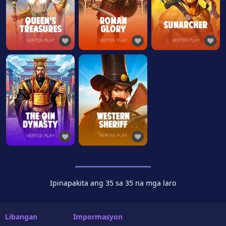
Ipinapakita ang 35 sa 35 na mga laro
Libangan
Impormasyon