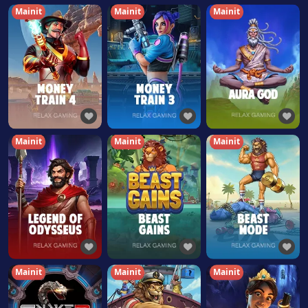
Mainit
Mainit
Mainit
Mainit
Mainit
Mainit
Mainit
Mainit
Mainit