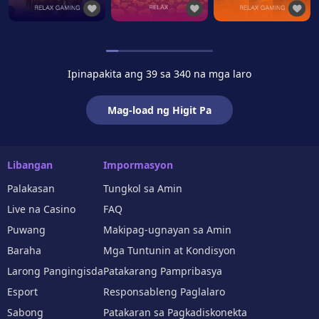
Ipinapakita ang 39 sa 340 na mga laro
Mag-load ng Higit Pa
Libangan
Impormasyon
Palakasan
Tungkol sa Amin
Live na Casino
FAQ
Puwang
Makipag-ugnayan sa Amin
Baraha
Mga Tuntunin at Kondisyon
Larong Pangingisda
Patakarang Pampribasya
Esport
Responsableng Paglalaro
Sabong
Patakaran sa Pagkadiskonekta