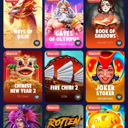
Mainit
Mainit
Mainit
Mainit
Mainit
Mainit