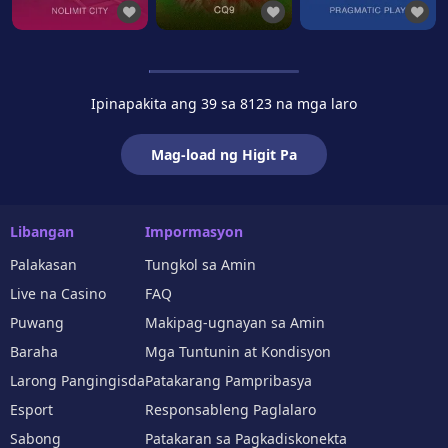
Ipinapakita ang 39 sa 8123 na mga laro
Mag-load ng Higit Pa
Libangan
Impormasyon
Palakasan
Tungkol sa Amin
Live na Casino
FAQ
Puwang
Makipag-ugnayan sa Amin
Baraha
Mga Tuntunin at Kondisyon
Larong Pangingisda
Patakarang Pampribasya
Esport
Responsableng Paglalaro
Sabong
Patakaran sa Pagkadiskonekta