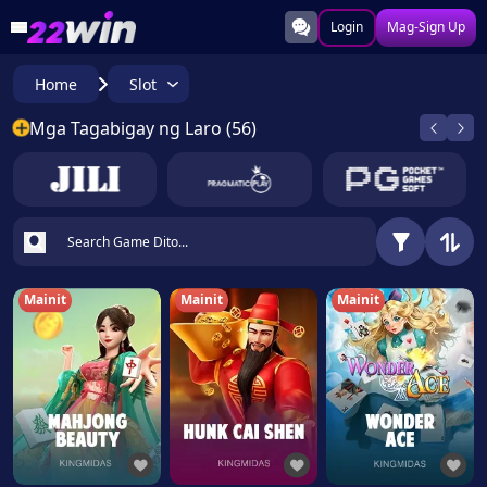
Login
Mag-Sign Up
Home
Slot
Mga Tagabigay ng Laro (56)
Mainit
Mainit
Mainit