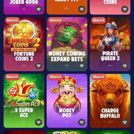
Mainit
Mainit
Mainit
Mainit
Mainit
Mainit