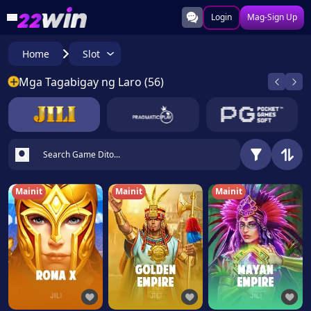
Login
Mag-Sign Up
Home
Slot
Mga Tagabigay ng Laro (56)
Mainit
Mainit
Mainit