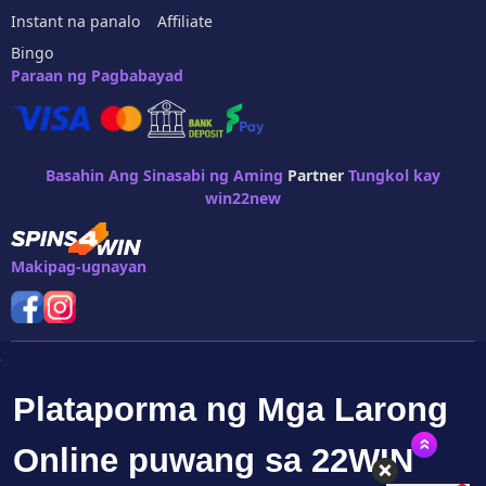
Instant na panalo
Affiliate
Bingo
Paraan ng Pagbabayad
Basahin Ang Sinasabi ng Aming
Partner
Tungkol kay
win22new
Makipag-ugnayan
Plataporma ng Mga Larong
Online puwang sa 22WIN