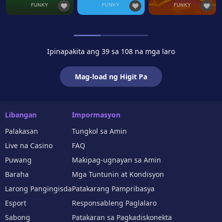
Ipinapakita ang 39 sa 108 na mga laro
Mag-load ng Higit Pa
Libangan
Impormasyon
Palakasan
Tungkol sa Amin
Live na Casino
FAQ
Puwang
Makipag-ugnayan sa Amin
Baraha
Mga Tuntunin at Kondisyon
Larong Pangingisda
Patakarang Pampribasya
Esport
Responsableng Paglalaro
Sabong
Patakaran sa Pagkadiskonekta