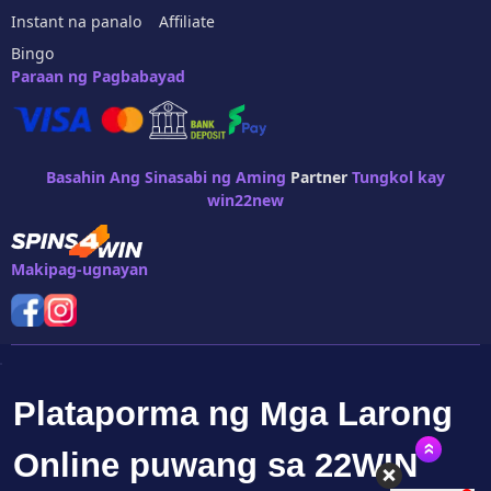
Instant na panalo
Affiliate
Bingo
Paraan ng Pagbabayad
Basahin Ang Sinasabi ng Aming
Partner
Tungkol kay
win22new
Makipag-ugnayan
Plataporma ng Mga Larong
Online puwang sa 22WIN