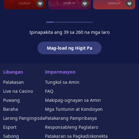
Ipinapakita ang 39 sa 260 na mga laro
Mag-load ng Higit Pa
Libangan
Impormasyon
Palakasan
Tungkol sa Amin
Live na Casino
FAQ
Puwang
Makipag-ugnayan sa Amin
Baraha
Mga Tuntunin at Kondisyon
Larong Pangingisda
Patakarang Pampribasya
Esport
Responsableng Paglalaro
Sabong
Patakaran sa Pagkadiskonekta