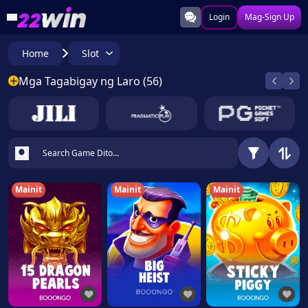
Login
Mag-Sign Up
Home
Slot
Mga Tagabigay ng Laro (56)
Mainit
Mainit
Mainit