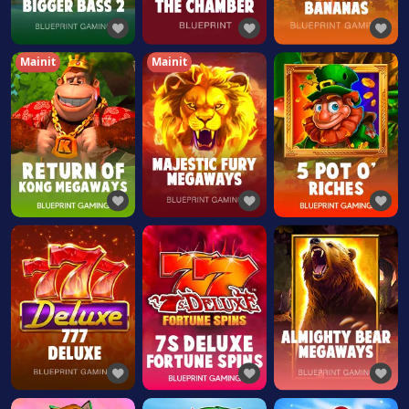
Mainit
Mainit