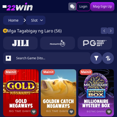
Login
Mag-Sign Up
Home
Slot
Mga Tagabigay ng Laro (56)
Mainit
Mainit
Mainit