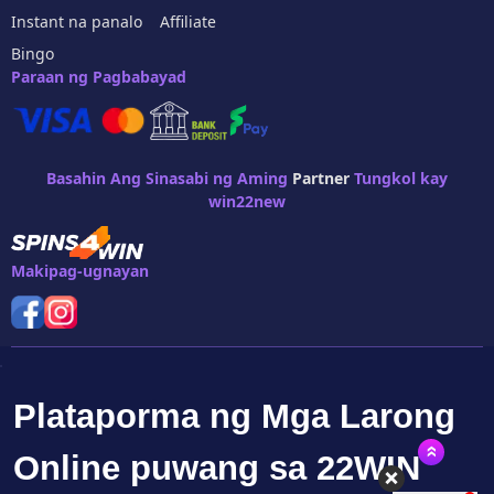
Instant na panalo
Affiliate
Bingo
Paraan ng Pagbabayad
Basahin Ang Sinasabi ng Aming
Partner
Tungkol kay
win22new
Makipag-ugnayan
Plataporma ng Mga Larong
Online puwang sa 22WIN