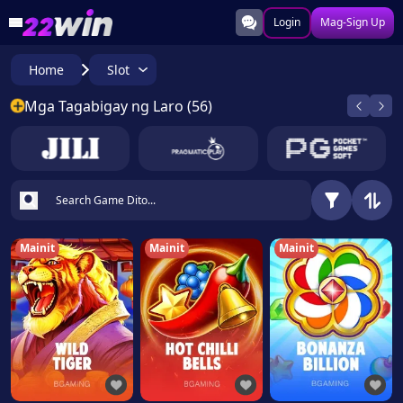
Login
Mag-Sign Up
Home
Slot
Mga Tagabigay ng Laro (56)
Mainit
Mainit
Mainit