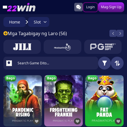
Login
Mag-Sign Up
Home
Slot
Mga Tagabigay ng Laro (56)
Bago
Bago
Bago