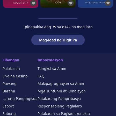
Ipinapakita ang 39 sa 8142 na mga laro
Mag-load ng Higit Pa
Libangan
Impormasyon
Palakasan
Tungkol sa Amin
Live na Casino
FAQ
Puwang
Makipag-ugnayan sa Amin
Baraha
Mga Tuntunin at Kondisyon
Larong Pangingisda
Patakarang Pampribasya
Esport
Responsableng Paglalaro
Sabong
Patakaran sa Pagkadiskonekta