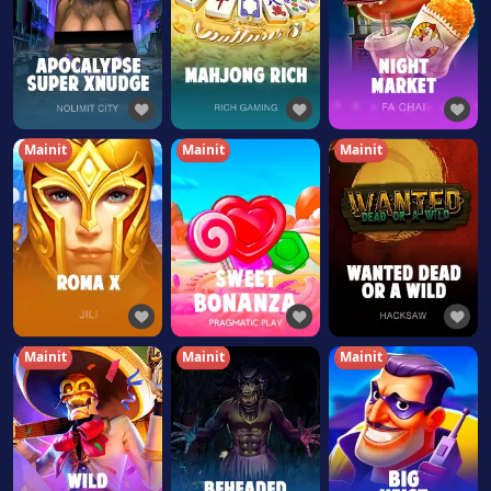
Mainit
Mainit
Mainit
Mainit
Mainit
Mainit