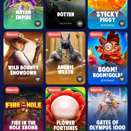
Mainit
Mainit
Mainit
Mainit
Mainit
Mainit