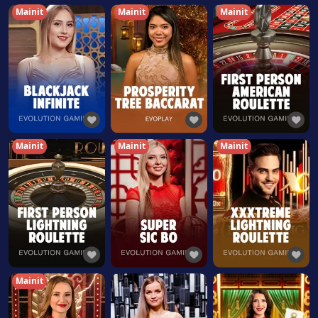
Mainit
Mainit
Mainit
Mainit
Mainit
Mainit
Mainit