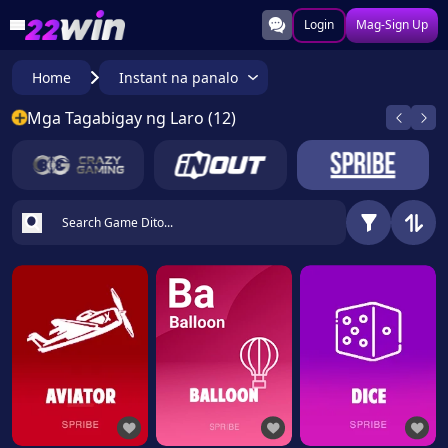
Login
Mag-Sign Up
Home
Instant na panalo
Mga Tagabigay ng Laro (12)