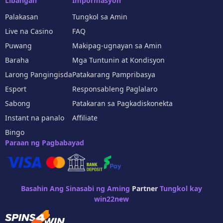
Libangan
Impormasyon
Palakasan
Tungkol sa Amin
Live na Casino
FAQ
Puwang
Makipag-ugnayan sa Amin
Baraha
Mga Tuntunin at Kondisyon
Larong Pangingisda
Patakarang Pampribasya
Esport
Responsableng Paglalaro
Sabong
Patakaran sa Pagkadiskonekta
Instant na panalo
Affiliate
Bingo
Paraan ng Pagbabayad
Basahin Ang Sinasabi ng Aming
Partner
Tungkol kay
win22new