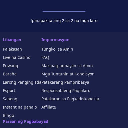
Ipinapakita ang 2 sa 2 na mga laro
Libangan
Impormasyon
Palakasan
Tungkol sa Amin
Live na Casino
FAQ
Puwang
Makipag-ugnayan sa Amin
Baraha
Mga Tuntunin at Kondisyon
Larong Pangingisda
Patakarang Pampribasya
Esport
Responsableng Paglalaro
Sabong
Patakaran sa Pagkadiskonekta
Instant na panalo
Affiliate
Bingo
Paraan ng Pagbabayad