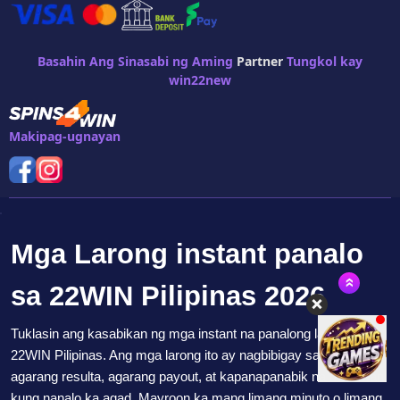
Basahin Ang Sinasabi ng Aming
Partner
Tungkol kay
win22new
Makipag-ugnayan
Mga Larong instant panalo
sa 22WIN Pilipinas 2026
Tuklasin ang kasabikan ng mga instant na panalong laro sa
22WIN
Pilipinas. Ang mga larong ito ay nagbibigay sa iyo ng
agarang resulta, agarang payout, at kapanapanabik na malaman
kung nanalo ka agad. Mayroon ka mang limang minuto o limang