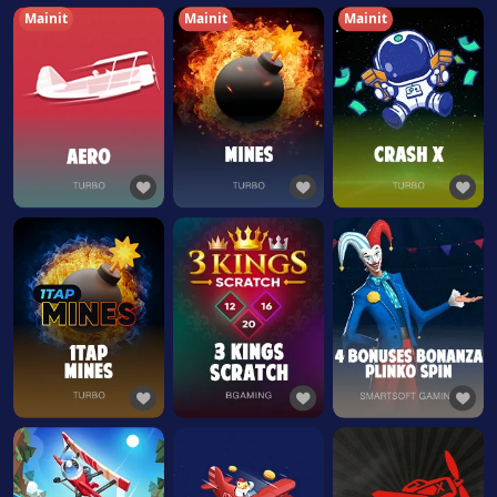
Mainit
Mainit
Mainit