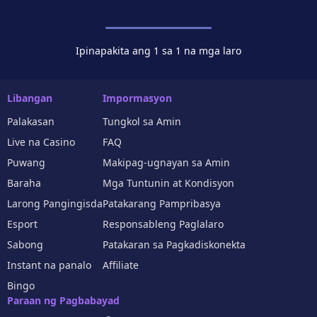
Ipinapakita ang 1 sa 1 na mga laro
Libangan
Impormasyon
Palakasan
Tungkol sa Amin
Live na Casino
FAQ
Puwang
Makipag-ugnayan sa Amin
Baraha
Mga Tuntunin at Kondisyon
Larong Pangingisda
Patakarang Pampribasya
Esport
Responsableng Paglalaro
Sabong
Patakaran sa Pagkadiskonekta
Instant na panalo
Affiliate
Bingo
Paraan ng Pagbabayad