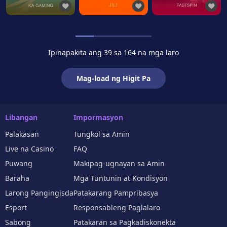
Ipinapakita ang 39 sa 164 na mga laro
Mag-load ng Higit Pa
Libangan
Impormasyon
Palakasan
Tungkol sa Amin
Live na Casino
FAQ
Puwang
Makipag-ugnayan sa Amin
Baraha
Mga Tuntunin at Kondisyon
Larong Pangingisda
Patakarang Pampribasya
Esport
Responsableng Paglalaro
Sabong
Patakaran sa Pagkadiskonekta