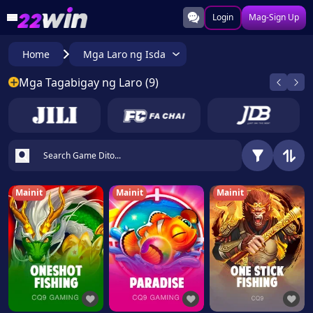
Login
Mag-Sign Up
Home
Mga Laro ng Isda
Mga Tagabigay ng Laro (9)
Mainit
Mainit
Mainit