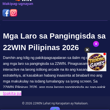
Makipag-ugnayan
Mga Laro sa Pangingisda sa
22WIN Pilipinas 2026
Damhin ang kilig ng pakikipagsapalaran sa ilalim ng dagat gamit
ang mga laro sa pangingisda sa
22WIN.
Pinagsasama ng mga
interactive na larong istilong arcade na ito ang kasanayan,
estratehiya, at kasabikan habang inaasinta at binabaril mo ang
mga makukulay na isdang lumalangoy sa iyong screen. Sa
22WIN Pilipinas 2026, ang mga larong pangingisda ay nag-aalok
Ipakita pa
ng nakakapreskong alternatibo sa mga tradisyonal na laro sa
casino, na nagbibigay ng nakakaengganyong gameplay kung
© 2026 22WIN Lahat ng Karapatan ay Nakalaan.
saan mahalaga ang bawat pagbaril. Naglalaro ka man sa iyong