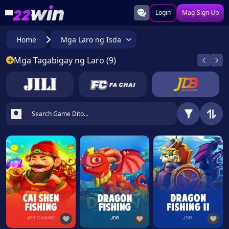
Login
Mag-Sign Up
Home
Mga Laro ng Isda
Mga Tagabigay ng Laro (9)