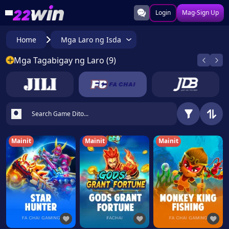
Login
Mag-Sign Up
Home
Mga Laro ng Isda
Mga Tagabigay ng Laro (9)
Mainit
Mainit
Mainit