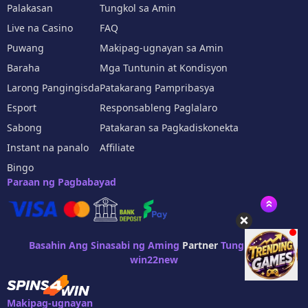
Palakasan
Tungkol sa Amin
Live na Casino
FAQ
Puwang
Makipag-ugnayan sa Amin
Baraha
Mga Tuntunin at Kondisyon
Larong Pangingisda
Patakarang Pampribasya
Esport
Responsableng Paglalaro
Sabong
Patakaran sa Pagkadiskonekta
Instant na panalo
Affiliate
Bingo
Paraan ng Pagbabayad
Basahin Ang Sinasabi ng Aming
Partner
Tungkol kay
win22new
Makipag-ugnayan