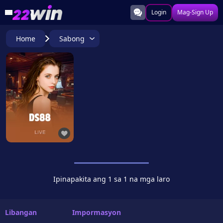
Login
Mag-Sign Up
Home
Sabong
Ipinapakita ang 1 sa 1 na mga laro
Libangan
Impormasyon